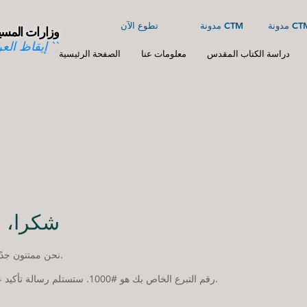
ونة CTM
مدونة CTM
تطوع الآن
وزارات المسي
`` إيقاظ العر
دراسة الكتاب المقدس
معلومات عنا
الصفحة الرئيسية
شكرا، ا
نحن ممتنون جدًا لتبرعك السخي بمبلغ $0.
رقم التبرع الخاص بك هو #1000. ستستلم رسالة تأكيد عبر البريد الإلكتروني قريبًا.