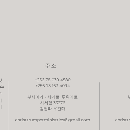
주소
+256 78 039 4580
것
+256 75 163 4094
예수
구
부시이카 - 세네로, 루위에로
이
사서함 33276
기
캄팔라 우간다
christtrumpetministries@gmail.com
christ