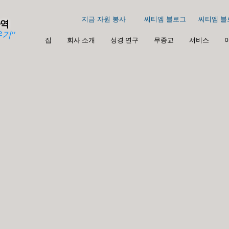
지금 자원 봉사
씨티엠 블로그
씨티엠 블
사역
기''
집
회사 소개
성경 연구
무종교
서비스