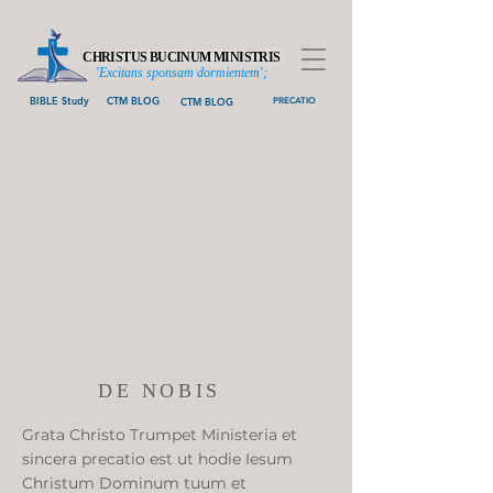
CHRISTUS BUCINUM MINISTRIS
'Excitans sponsam dormientem';
BIBLE Study
CTM BLOG
CTM BLOG
PRECATIO
DE NOBIS
Grata Christo Trumpet Ministeria et
sincera precatio est ut hodie Iesum
Christum Dominum tuum et