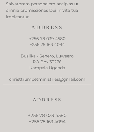
Salvatorem personalem accipias ut
omnia promissiones Dei in vita tua
impleantur.
ADDRESS
+256 78 039 4580
+256 75 163 4094
Busiika - Senero, Luweero
PO Box 33276
Kampala Uganda
christtrumpetministries@gmail.com
ADDRESS
+256 78 039 4580
+256 75 163 4094