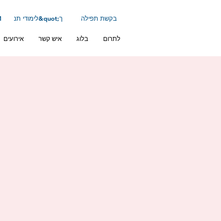
בקשת תפילה
לימודי תנ&quot;ך
ב
לתרום
בלוג
איש קשר
אירועים