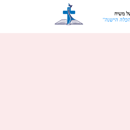
ל משיח
הכלה הישנה''