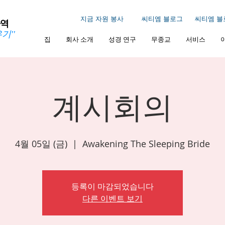
지금 자원 봉사
씨티엠 블로그
씨티엠 블
사역
기''
집
회사 소개
성경 연구
무종교
서비스
계시회의
4월 05일 (금)
  |  
Awakening The Sleeping Bride
등록이 마감되었습니다
다른 이벤트 보기