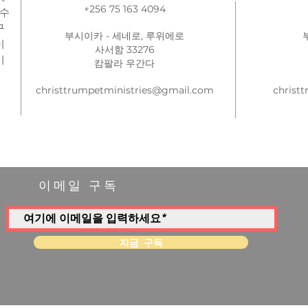
+256 75 163 4094
예수
구
부시이카 - 세네로, 루위에로
이
사서함 33276
기
캄팔라 우간다
christtrumpetministries@gmail.com
christ
이메일 구독
지금 구독