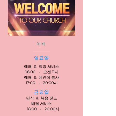
예배
일요일
예배
&
힐링 서비스
06:00
-
오전 11시
예배
&
예언적 봉사
17:00
-
20:00시
금요일
단식
&
복음 전도
배달 서비스
18:00
-
20:00시