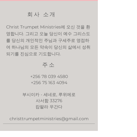
회사 소개
Christ Trumpet Ministries에 오신 것을 환
영합니다. 그리고 오늘 당신이 예수 그리스도
를 당신의 개인적인 주님과 구세주로 영접하
여 하나님의 모든 약속이 당신의 삶에서 성취
되기를 진심으로 기도합니다.
주소
+256 78 039 4580
+256 75 163 4094
부시이카 - 세네로, 루위에로
사서함 33276
캄팔라 우간다
christtrumpetministries@gmail.com