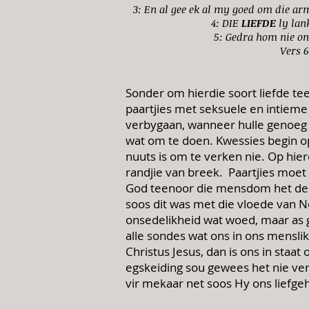
3: En al gee ek al my goed om die ar
4: DIE
LIEFDE
ly lank
5: Gedra hom nie on
Vers 6
Sonder om hierdie soort liefde te
paartjies met seksuele en intieme
verbygaan, wanneer hulle genoeg 
wat om te doen. Kwessies begin op
nuuts is om te verken nie. Op hierd
randjie van breek.
Paartjies moet 
God teenoor die mensdom het deur
soos dit was met die vloede van N
onsedelikheid wat woed, maar as g
alle sondes wat ons in ons mensli
Christus Jesus, dan is ons in staa
egskeiding sou gewees het nie vera
vir mekaar net soos Hy ons liefge