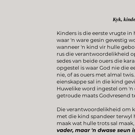
Kyk, kinde
Kinders is die eerste vrugte in
waar 'n ware gesin gevestig w
wanneer 'n kind vir hulle geb
rus die verantwoordelikheid op
sedes van beide ouers die kara
opgestel is waar God nie die ee
nie, of as ouers met almal twis.
eienskappe sal in die kind gev
Huwelike word ingestel om 'n
getroude maats Godvresend t
Die verantwoordelikheid om ki
met die kind spandeer terwyl 
maak wat hulle trots sal maak
vader, maar 'n dwase seun i