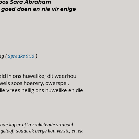
soos Sara Abraham
le goed doen en nie vir enige
ig (
Spreuke 9:10
)
id in ons huwelike; dit weerhou
uwels soos hoerery, owerspel,
e vrees heilig ons huwelike en die
nde koper of 'n rinkelende simbaal.
 geloof, sodat ek berge kon versit, en ek