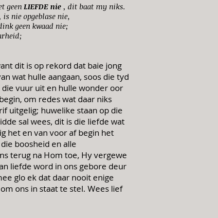
et geen
LIEFDE nie
, dit baat my niks.
is nie opgeblase nie,
 dink geen kwaad nie;
arheid;
t dit is op rekord dat baie jong
an wat hulle aangaan, soos die tyd
die vuur uit en hulle wonder oor
begin, om redes wat daar niks
if uitgelig; huwelike staan op die
dde sal wees, dit is die liefde wat
 het en van voor af begin het
 die boosheid en alle
 ons terug na Hom toe, Hy vergewe
van liefde word in ons gebore deur
mee glo ek dat daar nooit enige
m ons in staat te stel. Wees lief