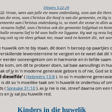
Efesiërs 5:22-29
22: Vroue, wees aan julle eie mans onderdanig, soos aan die Here
an die vrou, soos Christus die Hoof is van die gemeente, en Hy is
emeente aan Christus onderdanig is, so moet die vroue in alles a
e vrouens liefhê, soos Christus ook die gemeente liefgehad en Hom
ulle vrouens lief te hê soos hulle eie liggame. Hy wat sy vrou lief
g ooit sy eie vlees gehaat nie; maar voed en koester dit, net soo
ge huwelik om te bly staan, dit doen 'n beroep op paartjies
erskillende lewensterreine te vergeet en te weet dat dit '
ar eerder ooreengekom om in harmonie en in liefde saam te
e kom, om dit te probeer doen, sal baie aanvullings in huw
ak of jy in 'n moderne generasie gebore is of nie, God se b
d dieselfde'
(
Hebreërs 13:8
). In so 'n moderne generasi
is dit so 'n moeilike taak om 'n huwelik te onderhou of o
s (
Spreuke 31:10
), as jy nie is nie, streef daarna om e
en jy sal jou huwelik red.
Kinders in die huwelik