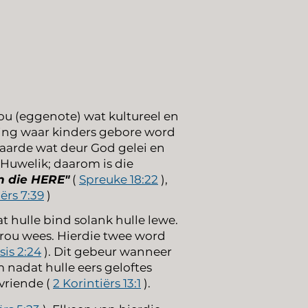
ou (eggenote) wat kultureel en
ting waar kinders gebore word
p aarde wat deur God gelei en
 Huwelik; daarom is die
an die HERE"
(
Spreuke 18:22
),
ërs 7:39
)
 hulle bind solank hulle lewe.
 vrou wees. Hierdie twee word
is 2:24
). Dit gebeur wanneer
 nadat hulle eers geloftes
vriende (
2 Korintiërs 13:1
).