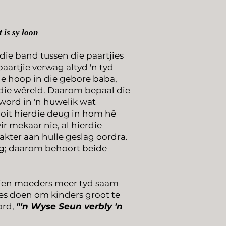
 is sy loon
k die band tussen die paartjies
aartjie verwag altyd 'n tyd
ie hoop in die gebore baba,
r die wêreld. Daarom bepaal die
 word in 'n huwelik wat
nooit hierdie deug in hom hê
vir mekaar nie, al hierdie
rakter aan hulle geslag oordra.
ag; daarom behoort beide
esien moeders meer tyd saam
es doen om kinders groot te
ord,
"'n Wyse Seun verbly 'n