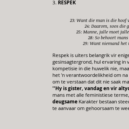
3.
RESPEK
23: Want die man is die hoof v
24: Daarom, soos die g
25: Manne, julle moet jull
28: So behoort mans h
29: Want niemand het no
Respek is uiters belangrik vir eni
gesinsagtergrond, hul ervaring in v
kompetisie in die huwelik nie, ma
het 'n verantwoordelikheid om na t
om te verstaan dat dit nie saak ma
''Hy is gister, vandag en vir alty
mans met alle feministiese terme, 
deugsame
Karakter bestaan steed
te aanvaar om gehoorsaam te wees 