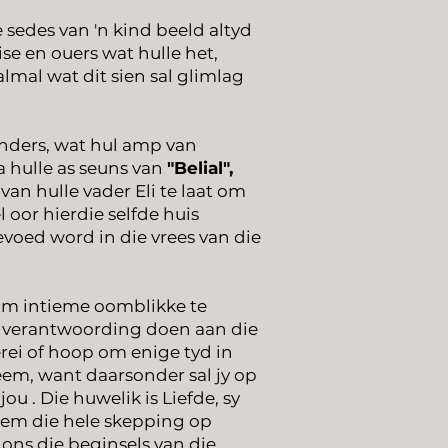
 sedes van 'n kind beeld altyd
ise en ouers wat hulle het,
lmal wat dit sien sal glimlag
kinders, wat hul amp van
a hulle as seuns van
"Belial",
an hulle vader Eli te laat om
 oor hierdie selfde huis
voed word in die vrees van die
r om intieme oomblikke te
en verantwoording doen aan die
ei of hoop om enige tyd in
neem, want daarsonder sal jy op
ou . Die huwelik is Liefde, sy
oem die hele skepping op
 ons die beginsels van die