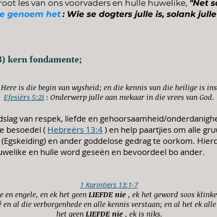
groot les van ons voorvaders en hulle huwelike,
"Net 
e genoem het
: Wie se dogters julle is, solank jul
(3) kern fondamente;
 Here is die begin van wysheid; en die kennis van die heilige is ins
Efesiërs 5:21
: Onderwerp julle aan mekaar in die vrees van God.
ndslag van respek, liefde en gehoorsaamheid/onderdanighe
e besoedel (
Hebreërs 13:4
) en help paartjies om alle gr
Egskeiding) en ander goddelose gedrag te oorkom. Hierdi
huwelike en hulle word geseën en bevoordeel bo ander.
1 Korintiërs 13:1-7
se en engele, en ek het geen
LIEFDE nie
, ek het geword soos klinke
ê en al die verborgenhede en alle kennis verstaan; en al het ek alle
het geen
LIEFDE nie
, ek is niks.