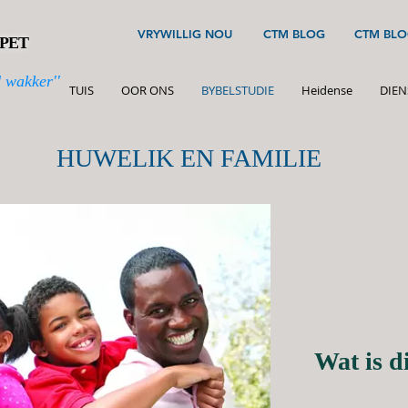
VRYWILLIG NOU
CTM BLOG
CTM BLO
PET
 wakker''
TUIS
OOR ONS
BYBELSTUDIE
Heidense
DIEN
HUWELIK EN FAMILIE
Wat is d