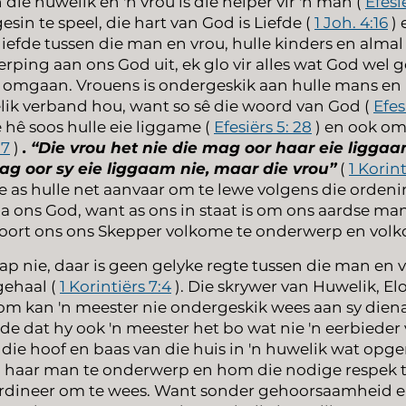
n die huwelik en 'n vrou is die helper vir 'n man (
Efesi
gesin te speel, die hart van God is Liefde (
1 Joh. 4:16
)
iefde tussen die man en vrou, hulle kinders en almal
ping aan ons God uit, ek glo vir alles wat God wel g
omgaan. Vrouens is ondergeskik aan hulle mans en 
lik verband hou, want so sê die woord van God (
Efes
 hê soos hulle eie liggame (
Efesiërs 5: 28
) en ook om
:7
)
. “Die vrou het nie die mag oor haar eie ligga
ag oor sy eie liggaam nie, maar die vrou”
(
1 Korin
e as hulle net aanvaar om te lewe volgens die ordeni
na ons God, want as ons in staat is om ons aardse m
hoort ons ons Skepper volkome te onderwerp en volko
ap nie, daar is geen gelyke regte tussen die man en v
ehaal (
1 Korintiërs 7:4
). Die skrywer van Huwelik, E
arom kan 'n meester nie ondergeskik wees aan sy diena
e dat hy ook 'n meester het bo wat nie 'n eerbieder
die hoof en baas van die huis in 'n huwelik wat opgerig
an haar man te onderwerp en hom die nodige respek te
ordineer om te wees. Want sonder gehoorsaamheid e