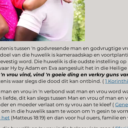
intenis tussen 'n godvresende man en godvrugtige vr
doel van die huwelik is kameraadskap en voortplan
evestig word. Die huwelik is die oudste instelling o
 waar Hy by Adam en Eva aangesluit het in die Heilige
 'n vrou vind, vind 'n goeie ding en verkry guns v
tenis waar slegs die dood dit kan ontbind. (
1 Korinthi
man en vrou in 'n verbond wat man en vrou word wat
in liefde, dit kan slegs tussen Man en vrou of man en
der en moeder verlaat om sy vrou aan te kleef (
Genes
 om in die huwelik saam te woon om 'n gesin te vorm
 het
(Matteus 18:19) en dan voor hul ouers, familie en 