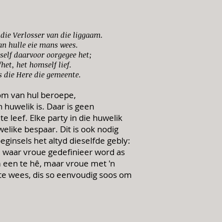
.
 die Verlosser van die liggaam.
an hulle eie mans wees.
self daarvoor oorgegee het;
het, het homself lief.
s die Here die gemeente.
 om van hul beroepe,
n huwelik is. Daar is geen
 leef. Elke party in die huwelik
elike bespaar. Dit is ook nodig
eginsels het altyd dieselfde gebly:
e waar vroue gedefinieer word as
m een te hê, maar vroue met 'n
en te wees, dis so eenvoudig soos om