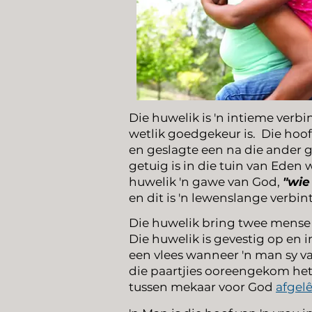
Die huwelik is 'n intieme verb
wetlik goedgekeur is.
Die hoof
en geslagte een na die ander g
getuig is in die tuin van Eden
huwelik 'n gawe van God,
"wie
en dit is 'n lewenslange verbin
Die huwelik bring twee mense 
Die huwelik is gevestig op en 
een vlees wanneer 'n man sy va
die paartjies ooreengekom het
tussen mekaar voor God
afgelê