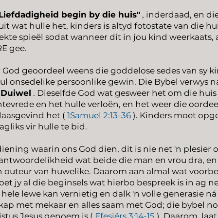
Liefdadigheid begin by die huis"
, inderdaad, en die
it wat hulle het, kinders is altyd fotostate van die hu
te spieël sodat wanneer dit in jou kind weerkaats, a
RE gee.
 deur God geoordeel weens die goddelose sedes van sy 
hul onsedelike persoonlike gewin. Die Bybel verwys n
e
Duiwel
. Dieselfde God wat gesweer het om die huis v
ntevrede en het hulle verloën, en het weer die oordeel
aasgevind het (
1Samuel 2:13-36
). Kinders moet opge
iks vir hulle te bid.
ediening waarin ons God dien, dit is nie net 'n plesie
 verantwoordelikheid wat beide die man en vrou dra, 
 outeur van huwelike. Daarom aan almal wat voorber
oet jy al die beginsels wat hierbo bespreek is in ag 
hele lewe kan vernietig en dalk 'n volle generasie ná j
skap met mekaar en alles saam met God; die bybel n
istus Jesus genoem is (
Efesiërs 3:14-15
). Daarom, laat