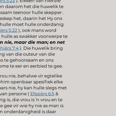
ërs 5:23
). Elkeen van hierdie
 en daarom het die huwelik te
 saam teenoor hulle skepper .
eskep het, daarin het Hy ons
hulle moet hulle onderdanig
iërs 5:22
), ook mans word
 hulle as swakker voorwerpe te
am nie, maar die man; en net
thiërs 7:4
). Die huwelik bring
ng van die outeur van die
ans te gehoorsaam en ons
me te eer en eerbied te gee.
rou nie, behalwe vir egtelike
lohim openbaar spesifiek elke
ars nie, hy kan hulle slegs met
 van persone (
Efesiërs 6:5
&
 is, die vrou is 'n vrou en te
 gee vir wie hy nie as man is
n onderdanigheid is daar