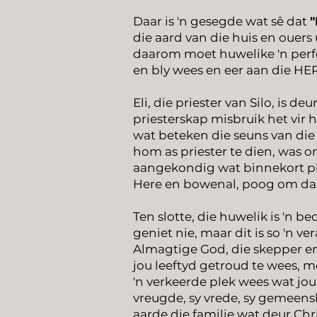
Daar is 'n gesegde wat sê dat
"
die aard van die huis en ouers u
daarom moet huwelike 'n perfek
en bly wees en eer aan die HE
Eli, die priester van Silo, is
priesterskap misbruik het vir 
wat beteken die seuns van di
hom as priester te dien, was o
aangekondig wat binnekort pl
Here en bowenal, poog om daagl
Ten slotte, die huwelik is 'n b
geniet nie, maar dit is so 'n
Almagtige God, die skepper en
jou leeftyd getroud te wees, m
'n verkeerde plek wees wat jou 
vreugde, sy vrede, sy gemeen
aarde die familie wat deur Chr