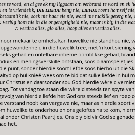
mes te voed, en al gee ek my liggaam om verbrand te word en ek h
 en is vriendelik;
DIE LIEFDE
beny nie;
LIEFDE
roem homself nie, 
betaamlik nie, soek nie haar eie nie, word nie maklik geterg nie,
: Verbly hom nie in die ongeregtigheid nie, maar is bly in die wa
7: Verdra alles, glo alles, hoop alles en verdra alles.
enoor mekaar te omhels, kan huwelike nie standhou nie, wan
 opgewondenheid in die huwelik tree, met 'n kort siening v
seks gehad en ontelbare intieme oomblikke gehad, brand 
duik en meningsverskille ontstaan, soos blaamspeletjies 
ie punt, sonder hierdie soort liefde soos hierbo uit die Skr
altyd op hul knieë wees om te bid dat sulke liefde in hul mi
 Christus en daarsonder sou God hierdie wêreld vernietig
oag. Tot vandag toe staan die wêreld steeds ten spyte van
evolg van hierdie liefde het God ons steeds lief en roep
ke verstand nooit kan vergewe nie, maar as hierdie soort 
t om huwelike te onderhou en ons geloftes na te kom, hier
l onder Christen Paartjies. Ons bly bid vir God se genade o
had het.