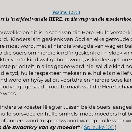
Psalms 127:3
rs is 'n erfdeel van die HERE, en die vrug van die moederskoot
 huwelike en dit is 'n seën van die Here. Hulle verster
ord.
Kinders is 'n geskenk van God en elke getroude p
ore moet word, met al hierdie vreugde van wag en ba
 die ouers om hierdie kind 'n geskenk of 'n vloek vi
kter van 'n kind wat gebore word, as kinders gebore
rste prioriteit in alles gegee word nie, sal die kind 
 die tyd, hulle respekteer mekaar nie, hulle is nie lief 
ind word en hy/sy sal dit voortdra en hierdie bose ka
 godvrugtige saad groot te maak wat die Here beha
e wees.
nders te koester lê egter tussen beide ouers, aang
hulle borsvoed en hulle omhels, moet moeders hul b
, of anders word 'n spreekwoord wat op hulle waar w
s die swaarkry van sy moeder"
(
Spreuke 10:1
)