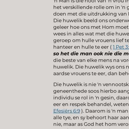
'n Man is die hoof van 'n vrou i
het verskillende rolle om in 'n 
doen met die uitdrukking van l
Die huwelik beeld ons onderwer
geleer hoe ons met Hom moet 
wees in alles wat met die huwe
geroep om hulle vrouens lief te
hanteer en hulle te eer (
1 Pet 3
so het die man ook nie die m
die beste van elke mens na vor
huwelik. Die huwelik wys ons 
aardse vrouens te eer, dan be
Die huwelik is nie 'n vennootsk
geneenthede soos hierbo aang
individu se rol in 'n gesin, da
eer en respek behandel, wetend
Efesiërs 6:9
). Daarom is 'n man 
alle tye, en sy behoort haar a
nie, maar as God het hom ver