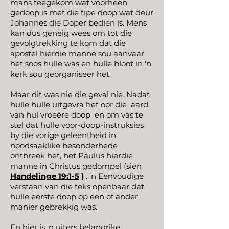
mans teëgekom wat voorheen
gedoop is met die tipe doop wat deur
Johannes die Doper bedien is. Mens
kan dus geneig wees om tot die
gevolgtrekking te kom dat die
apostel hierdie manne sou aanvaar
het soos hulle was en hulle bloot in 'n
kerk sou georganiseer het.
Maar dit was nie die geval nie. Nadat
hulle hulle uitgevra het oor die
aard
van hul vroeëre doop
en om vas te
stel dat hulle voor-doop-instruksies
by die vorige geleentheid in
noodsaaklike besonderhede
ontbreek het, het Paulus hierdie
manne in Christus gedompel (sien
Handelinge 19:1-5
)
. ’n Eenvoudige
verstaan van die teks openbaar dat
hulle eerste doop op een of ander
manier gebrekkig was.
En hier is 'n uiters belangrike