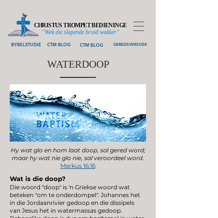
CHRISTUS TROMPET BEDIENINGE
''Wek die slapende bruid wakker''
BYBELSTUDIE
CTM BLOG
CTM BLOG
GEBEDSVERSOEK
WATERDOOP
Hy wat glo en hom laat doop, sal gered word;
maar hy wat nie glo nie, sal veroordeel word.
Markus 16:16
Wat is die doop?
Die woord "doop" is 'n Griekse woord wat
beteken "om te onderdompel". Johannes het
in die Jordaanrivier gedoop en die dissipels
van Jesus het in watermassas gedoop.