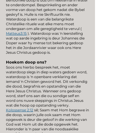
Behoorlike doop is dus om heeltemal in water
te onderdompel. Besprinkeling en ander
vorme van doop het gekom nadat die Bybel
geskryf is. Hulle is nie Skriftuurlik nie.
Waterdoop is een van die belangrikste
Christelike rituele wat elke mens moet
ondergaan om alle geregtigheid te vervul (
Matteus3:15
). Waterdoop was 'n leerstelling
wat op aarde ingebring is deur Johannes die
Doper waar hy mense tot bekering gedoop
het in die Jordaanrivier waar ook ons Here
Jesus Christus gedoop is.
Hoekom doop ons?
Soos ons hierbo bespreek het, moet
waterdoop slegs in diep waters gedoen word,
waterdoop is 'n openbare verklaring dat
iemand 'n Christen geword het. Dit verkondig
die dood, begrafnis en opstanding van die
Here Jesus Christus. Wanneer ons gedoop
word, sterf ons aan die ou sondige self en
word ons nuwe skeppings in Christus Jesus
wat die hoop op opstanding verkry.
Kolossense 2:12
sê; Saam met Hom begrawe in
die doop, waarin julle ook saam met Hom
opgewek is deur die geloof in die werking van
God wat Hom uit die dode opgewek het.
Hieronder is 'n paar van die noodsaaklike