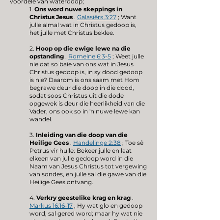
voordele van waterdoop;
1.
Ons word nuwe skeppings in
Christus Jesus
.
Galasiërs 3:27
; Want
julle almal wat in Christus gedoop is,
het julle met Christus beklee.
2.
Hoop op die ewige lewe na die
opstanding
.
Romeine 6:3-5
; Weet julle
nie dat so baie van ons wat in Jesus
Christus gedoop is, in sy dood gedoop
is nie? Daarom is ons saam met Hom
begrawe deur die doop in die dood,
sodat soos Christus uit die dode
opgewek is deur die heerlikheid van die
Vader, ons ook so in 'n nuwe lewe kan
wandel.
3.
Inleiding van die doop van die
Heilige Gees
.
Handelinge 2:38
; Toe sê
Petrus vir hulle: Bekeer julle en laat
elkeen van julle gedoop word in die
Naam van Jesus Christus tot vergewing
van sondes, en julle sal die gawe van die
Heilige Gees ontvang.
4.
Verkry geestelike krag en krag
.
Markus 16:16-17
; Hy wat glo en gedoop
word, sal gered word; maar hy wat nie