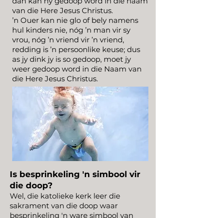
dan kan hy gedoop word in die naam
van die Here Jesus Christus.
’n Ouer kan nie glo of bely namens
hul kinders nie, nóg ’n man vir sy
vrou, nóg ’n vriend vir ’n vriend,
redding is ’n persoonlike keuse; dus
as jy dink jy is so gedoop, moet jy
weer gedoop word in die Naam van
die Here Jesus Christus.
Is besprinkeling 'n simbool vir
die doop?
Wel, die katolieke kerk leer die
sakrament van die doop waar
besprinkeling 'n ware simbool van