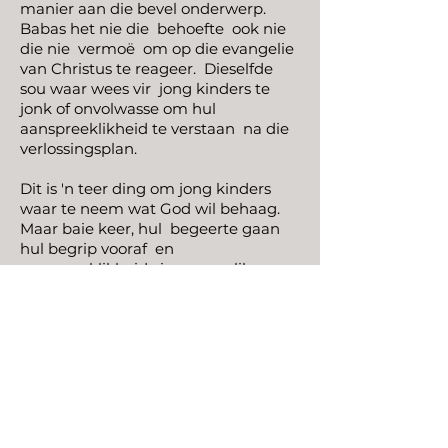
manier aan die bevel onderwerp.
Babas het nie die
behoefte
ook nie
die nie
vermoë
om op die evangelie
van Christus te reageer.
Dieselfde
sou waar wees vir
jong kinders te
jonk of onvolwasse om hul
aanspreeklikheid te verstaan
na die
verlossingsplan.
Dit is 'n teer ding om jong kinders
waar te neem wat God wil behaag.
Maar baie keer, hul
begeerte gaan
hul begrip vooraf
en
aanspreeklikheid vir persoonlike
sonde.
As 'n volwassene tot die
gevolgtrekking kom dat hulle
herdoop moet word omdat hulle as
'n baba of as 'n opregte maar
onvolwasse kind gedoop is, sal ons
hulle aanmoedig om in geloof en
gehoorsaamheid gedompel te word.
So, hulle kan wees
verseker
van die