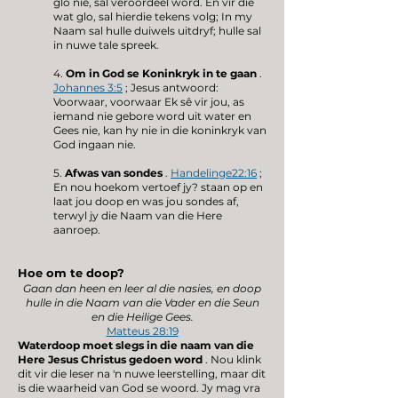
glo nie, sal veroordeel word. En vir die
wat glo, sal hierdie tekens volg; In my
Naam sal hulle duiwels uitdryf; hulle sal
in nuwe tale spreek.
4.
Om in God se Koninkryk in te gaan
.
Johannes 3:5
; Jesus antwoord:
Voorwaar, voorwaar Ek sê vir jou, as
iemand nie gebore word uit water en
Gees nie, kan hy nie in die koninkryk van
God ingaan nie.
5.
Afwas van sondes
.
Handelinge22:16
;
En nou hoekom vertoef jy? staan op en
laat jou doop en was jou sondes af,
terwyl jy die Naam van die Here
aanroep.
Hoe om te doop?
Gaan dan heen en leer al die nasies, en doop
hulle in die Naam van die Vader en die Seun
en die Heilige Gees.
Matteus 28:19
Waterdoop moet slegs in die naam van die
Here Jesus Christus gedoen word
. Nou klink
dit vir die leser na 'n nuwe leerstelling, maar dit
is die waarheid van God se woord. Jy mag vra