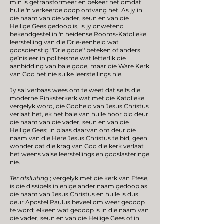
min is getransformeer en bekeer net omdat
hulle 'n verkeerde doop ontvang het. As jy in
die naam van die vader, seun en van die
Heilige Gees gedoop is, is jy onwetend
bekendgestel in 'n heidense Rooms-Katolieke
leerstelling van die Drie-eenheid wat
godsdienstig ''Drie gode'' beteken of anders
geïnisieer in politeïsme wat letterlik die
aanbidding van baie gode, maar die Ware Kerk
van God het nie sulke leerstellings nie.
Jy sal verbaas wees om te weet dat selfs die
moderne Pinksterkerk wat met die Katolieke
vergelyk word, die Godheid van Jesus Christus
verlaat het, ek het baie van hulle hoor bid deur
die naam van die vader, seun en van die
Heilige Gees; in plaas daarvan om deur die
naam van die Here Jesus Christus te bid, geen
wonder dat die krag van God die kerk verlaat
het weens valse leerstellings en godslasteringe
nie.
Ter afsluiting
; vergelyk met die kerk van Efese,
is die dissipels in enige ander naam gedoop as
die naam van Jesus Christus en hulle is dus
deur Apostel Paulus beveel om weer gedoop
te word; elkeen wat gedoop is in die naam van
die vader, seun en van die Heilige Gees of in