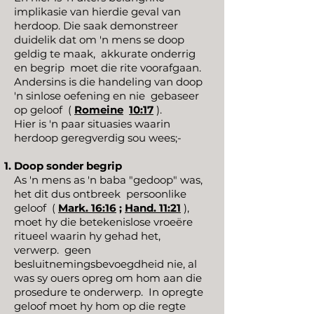
implikasie van hierdie geval van
herdoop. Die saak demonstreer
duidelik dat om 'n mens se doop
geldig te maak,
akkurate onderrig
en begrip
moet die rite voorafgaan.
Andersins is die handeling van doop
'n sinlose oefening en nie
gebaseer
op geloof
(
Romeine
10:17
).
Hier is 'n paar situasies waarin
herdoop geregverdig sou wees;-
Doop sonder begrip
As 'n mens as 'n baba "gedoop" was,
het dit dus ontbreek
persoonlike
geloof
(
Mark. 16:16
;
Hand. 11:21
),
moet hy die betekenislose vroeëre
ritueel waarin hy gehad het,
verwerp.
geen
besluitnemingsbevoegdheid nie, al
was sy ouers opreg om hom aan die
prosedure te onderwerp.
In opregte
geloof moet hy hom op die regte