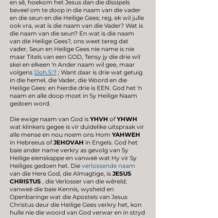
en sê, hoekom het Jesus dan die dissipels
beveel om te doop in die naam van die vader
en die seun en die Heilige Gees; reg, ek wil julle
ook vra, wat is die naam van die Vader? Wat is
die naam van die seun? En wat is die naam
van die Heilige Gees?, ons weet tereg dat
vader, Seun en Heilige Gees nie name is nie
maar Titels van een GOD, Tensy jy die drie wil
skei en elkeen 'n Ander naam wil gee, maar
volgens
1Joh.5:7
; Want daar is drie wat getuig
in die hemel, die Vader, die Woord en die
Heilige Gees: en hierdie drie is EEN. God het 'n
naam en alle doop moet in Sy Heilige Naam
gedoen word.
Die ewige naam van God is
YHVH
of
YHWH
wat klinkers gegee is vir duidelike uitspraak vir
alle mense en nou noem ons Hom
YAHWEH
in Hebreeus of
JEHOVAH
in Engels. God het
baie ander name verkry as gevolg van Sy
Heilige eienskappe en vanweë wat Hy vir Sy
Heiliges gedoen het. Die
verlossende naam
van die Here God, die Almagtige, is
JESUS
CHRISTUS
, die Verlosser van die wêreld;
vanweë die baie Kennis, wysheid en
Openbaringe wat die Apostels van Jesus
Christus deur die Heilige Gees verkry het, kon
hulle nie die woord van God verwar en in stryd