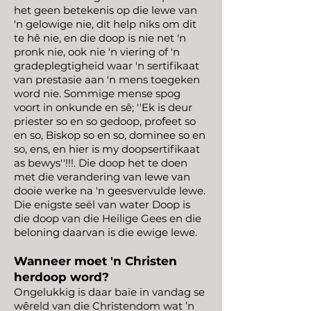
het geen betekenis op die lewe van
'n gelowige nie, dit help niks om dit
te hê nie, en die doop is nie net 'n
pronk nie, ook nie 'n viering of 'n
gradeplegtigheid waar 'n sertifikaat
van prestasie aan 'n mens toegeken
word nie. Sommige mense spog
voort in onkunde en sê; ''Ek is deur
priester so en so gedoop, profeet so
en so, Biskop so en so, dominee so en
so, ens, en hier is my doopsertifikaat
as bewys''!!!. Die doop het te doen
met die verandering van lewe van
dooie werke na 'n geesvervulde lewe.
Die enigste seël van water Doop is
die doop van die Heilige Gees en die
beloning daarvan is die ewige lewe.
Wanneer moet 'n Christen
herdoop word?
Ongelukkig is daar baie in vandag se
wêreld van die Christendom wat ’n