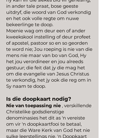
in ander tale praat, bose geeste
uitdryf, die woord van God verkondig
en het ook volle regte om nuwe
bekeerlinge te doop.
Moenie wag om deur een of ander
kweekskool instelling of deur profeet
of apostel, pastoor so en so georden
te word nie; Jou roeping is nie van die
mens nie maar van bo van God, Hy
het jou verordineer en jou alreeds
gestuur; die feit dat jy die mag het
om die evangelie van Jesus Christus
te verkondig, het jy ook die reg om in
Sy naam te doop.
Is die doopkaart nodig?
Nie van toepassing nie
, verskillende
Christelike godsdienstige
denominasies het dit as 'n vereiste
om vir 'n doopkaartfooi te betaal,
maar die Ware Kerk van God het nie
sulke leerstellings nie. 'n Doopkaart