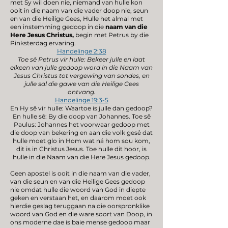
met Sy wil doen nie, niemand van hulle kon
ooit in die naam van die vader doop nie, seun
en van die Heilige Gees, Hulle het almal met
een instemming gedoop in die
naam van die
Here Jesus Christus,
begin met Petrus by die
Pinksterdag ervaring.
Handelinge 2:38
Toe sê Petrus vir hulle: Bekeer julle en laat
elkeen van julle gedoop word in die Naam van
Jesus Christus tot vergewing van sondes, en
julle sal die gawe van die Heilige Gees
ontvang.
Handelinge 19:3-5
En Hy sê vir hulle: Waartoe is julle dan gedoop?
En hulle sê: By die doop van Johannes. Toe sê
Paulus: Johannes het voorwaar gedoop met
die doop van bekering en aan die volk gesê dat
hulle moet glo in Hom wat ná hom sou kom,
dit is in Christus Jesus. Toe hulle dit hoor, is
hulle in die Naam van die Here Jesus gedoop.
Geen apostel is ooit in die naam van die vader,
van die seun en van die Heilige Gees gedoop
nie omdat hulle die woord van God in diepte
geken en verstaan het, en daarom moet ook
hierdie geslag teruggaan na die oorspronklike
woord van God en die ware soort van Doop, in
ons moderne dae is baie mense gedoop maar