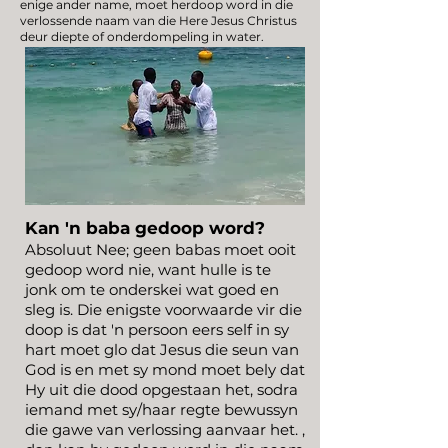
enige ander name, moet herdoop word in die
verlossende naam van die Here Jesus Christus
deur diepte of onderdompeling in water.
Kan 'n baba gedoop word?
Absoluut Nee; geen babas moet ooit
gedoop word nie, want hulle is te
jonk om te onderskei wat goed en
sleg is. Die enigste voorwaarde vir die
doop is dat 'n persoon eers self in sy
hart moet glo dat Jesus die seun van
God is en met sy mond moet bely dat
Hy uit die dood opgestaan het, sodra
iemand met sy/haar regte bewussyn
die gawe van verlossing aanvaar het. ,