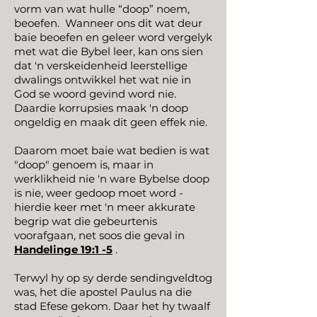
vorm van wat hulle “doop” noem,
beoefen.
Wanneer ons dit wat deur
baie beoefen en geleer word vergelyk
met wat die Bybel leer, kan ons sien
dat 'n verskeidenheid leerstellige
dwalings ontwikkel het wat nie in
God se woord gevind word nie.
Daardie korrupsies maak 'n doop
ongeldig en maak dit geen effek nie.
Daarom moet baie wat bedien is wat
"doop" genoem is, maar in
werklikheid nie 'n ware Bybelse doop
is nie, weer gedoop moet word -
hierdie keer met 'n meer akkurate
begrip wat die gebeurtenis
voorafgaan, net soos die geval in
Handelinge 19:1 -5
.
Terwyl hy op sy derde sendingveldtog
was, het die apostel Paulus na die
stad Efese gekom. Daar het hy twaalf