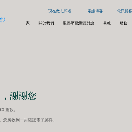
現在做志願者
電訊博客
電訊博
娘》
家
關於我們
聖經學習;聖經討論
異教
服務
名，謝謝您
0 捐款。
00。您將收到一封確認電子郵件。