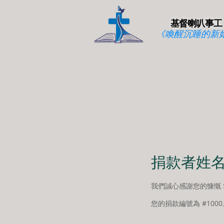
基督喇叭事工
《喚醒沉睡的新
捐款者姓
我們誠心感謝您的慷慨 $
您的捐款編號為 #10