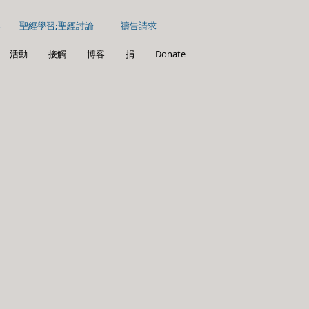
客
聖經學習;聖經討論
禱告請求
活動
接觸
博客
捐
Donate